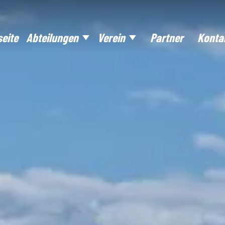
seite
Abteilungen
Verein
Partner
Konta
ussball
Ansprechpartner
Tischtennis
Mitgl
urfen
PV-Anlage Stauseekampfbahn
Tennis
Sport
reitensport
Strategie-Papier
Lauftreff
ymnastik