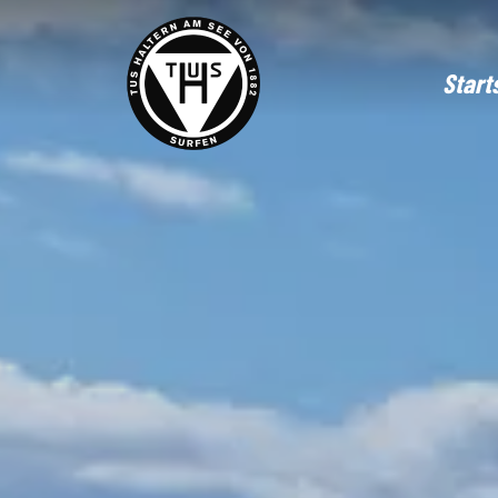
Start
F
S
B
G