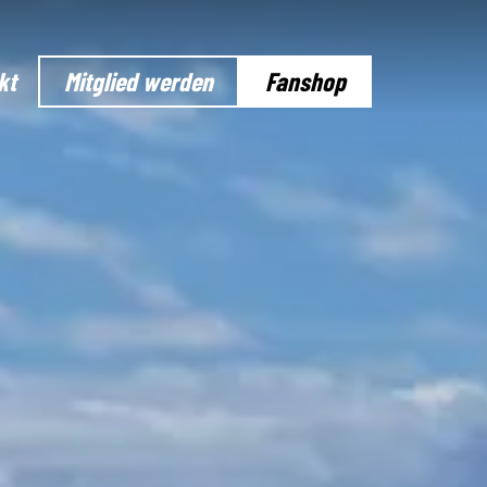
kt
Mitglied werden
Fanshop
iedschaft
stätten